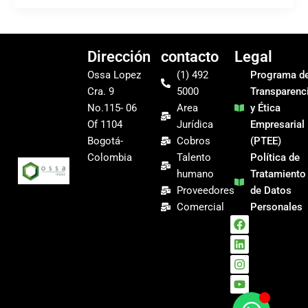
Dirección
contacto
Legal
Ossa Lopez
(1) 492
Programa d
Cra. 9
5000
Transparenc
No.115- 06
Area
y Ética
Of 1104
Jurídica
Empresarial
Bogotá-
Cobros
(PTEE)
Colombia
Talento
Política de
humano
Tratamiento
Proveedores
de Datos
Comercial
Personales
F
L
I
Y
a
i
n
o
c
n
s
u
e
k
t
t
b
e
a
u
o
d
g
b
o
i
r
e
k
n
a