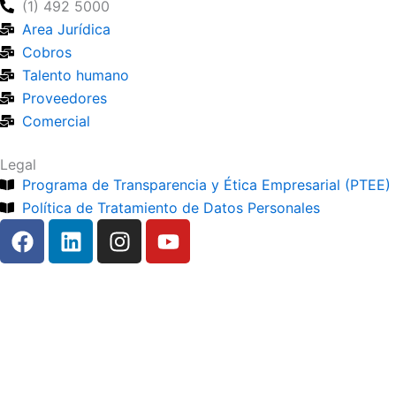
(1) 492 5000
Area Jurídica
Cobros
Talento humano
Proveedores
Comercial
Legal
Programa de Transparencia y Ética Empresarial (PTEE)
Política de Tratamiento de Datos Personales
F
L
I
Y
a
i
n
o
c
n
s
u
e
k
t
t
b
e
a
u
o
d
g
b
o
i
r
e
Constructora Ossa López
k
n
a