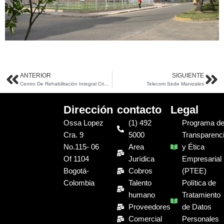
ANTERIOR
SIGUIENTE
Ant
Si
Centro De Rehabilitación Integral Criaos
Telecom Sede Manizales
Dirección
contacto
Legal
Ossa Lopez
(1) 492
Programa d
Cra. 9
5000
Transparenc
No.115- 06
Area
y Ética
Of 1104
Jurídica
Empresarial
Bogotá-
Cobros
(PTEE)
Colombia
Talento
Política de
humano
Tratamiento
Proveedores
de Datos
Comercial
Personales