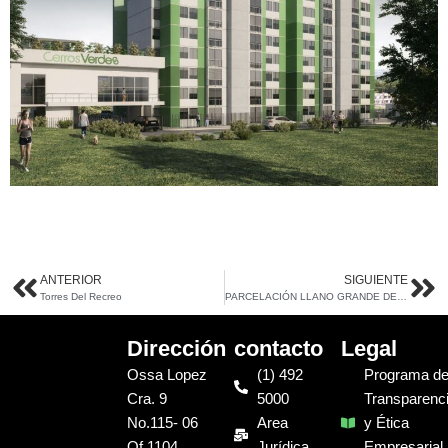
ANTERIOR
SIGUIENTE
Ant
Si
Torres Del Recreo
PARCELACIÓN LLANO GRANDE DE SANTA CRUZ CASA 49
Dirección
contacto
Legal
Ossa Lopez
(1) 492
Programa d
Cra. 9
5000
Transparenc
No.115- 06
Area
y Ética
Of 1104
Jurídica
Empresarial