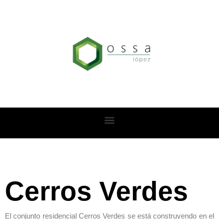
Ir
al
contenido
Cerros Verdes
El conjunto residencial Cerros Verdes se está construyendo en el